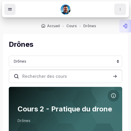
Passer au contenu principal
Accueil
Cours
Drônes
Ouv
Drônes
Catégories de cours
Rechercher des cours
Recherch
Image de cours Cours 2 - Pratique du drone
Nom du cours
Image de cours
Cours 2 - Pratique du drone
ocs
Xavier Joly
Drônes
Enseignant