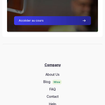
Accéder au cours
Company
About Us
Blog
Nfew
FAQ
Contact
Help