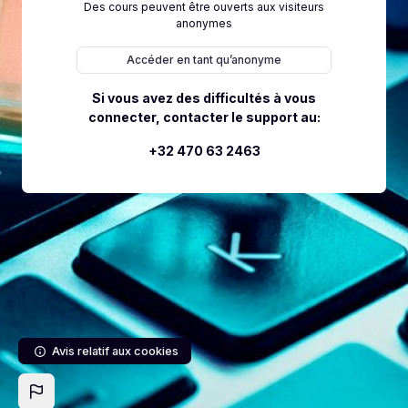
Des cours peuvent être ouverts aux visiteurs
anonymes
Passer au contenu principal
Accéder en tant qu’anonyme
Si vous avez des difficultés à vous
connecter, contacter le support au:
+32 470 63 2463
Avis relatif aux cookies