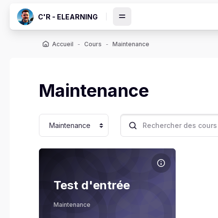
Passer au contenu principal
C'R - ELEARNING
Accueil
Cours
Maintenance
Maintenance
Catégories de cours
Rechercher des cours
Image de cours Test d'entrée
ocs
Nom du cours
Image de cours
Test d'entrée
Xavier Joly
Maintenance
Enseignant